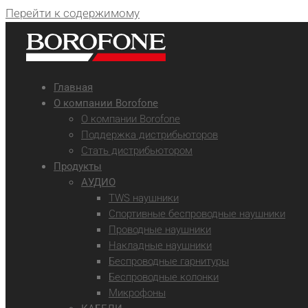
Перейти к содержимому
Главная
О компании Borofone
О компании Borofone
Поддержка дистрибьюторов
Стать дистрибьютором
Продукты
АУДИО
TWS наушники
Спортивные беспроводные наушники
Проводные наушники
Накладные наушники
Беспроводные гарнитуры
Беспроводные колонки
Микрофоны