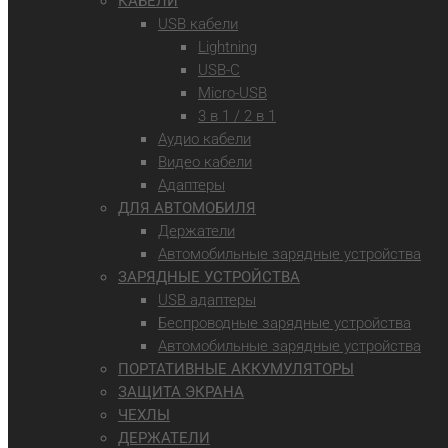
КАБЕЛИ
USB кабели
Lightning
USB-C
Micro-USB
3 в 1 / 2 в 1
Аудио кабели
Видео кабели
Адаптеры
ДЛЯ АВТОМОБИЛЯ
Держатели
Автомобильные зарядные устройства
ЗАРЯДНЫЕ УСТРОЙСТВА
USB адаптеры
Беспроводные зарядные устройства
Автомобильные зарядные устройства
ПОРТАТИВНЫЕ АККУМУЛЯТОРЫ
ЗАЩИТА ЭКРАНА
ЧЕХЛЫ
ДЕРЖАТЕЛИ