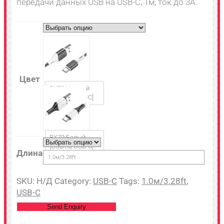
передачи данных USB на USB-C, 1м, ток до 3A.
Цвет
BX79 Черный
[USB на USB-C]
BX79 Белый
[USB на USB-C]
Длина
1.0м/3.28ft
SKU:
Н/Д
Category:
USB-C
Tags:
1.0м/3.28ft
,
USB-C
Send Enquiry