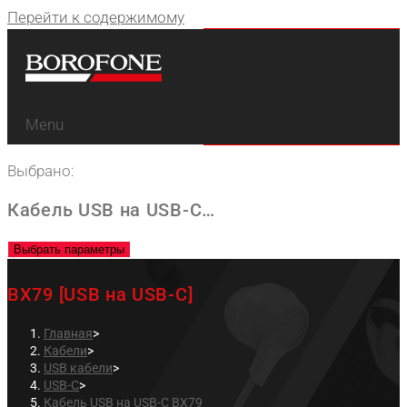
Перейти к содержимому
Menu
Выбрано:
Кабель USB на USB-C…
Выбрать параметры
BX79 [USB на USB-C]
Главная
>
Кабели
>
USB кабели
>
USB-C
>
Кабель USB на USB-C BX79