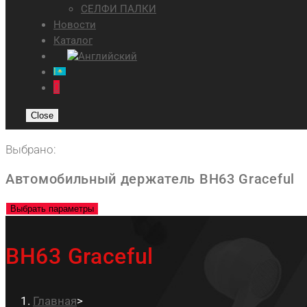
СЕЛФИ ПАЛКИ
Новости
Каталог
0
Close
Выбрано:
Автомобильный держатель BH63 Graceful
Выбрать параметры
BH63 Graceful
Главная
>