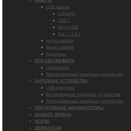
КАБЕЛИ
USB кабели
Lightning
USB-C
Micro-USB
3 в 1 / 2 в 1
Аудио кабели
Видео кабели
Адаптеры
ДЛЯ АВТОМОБИЛЯ
Держатели
Автомобильные зарядные устройства
ЗАРЯДНЫЕ УСТРОЙСТВА
USB адаптеры
Беспроводные зарядные устройства
Автомобильные зарядные устройства
ПОРТАТИВНЫЕ АККУМУЛЯТОРЫ
ЗАЩИТА ЭКРАНА
ЧЕХЛЫ
ДЕРЖАТЕЛИ