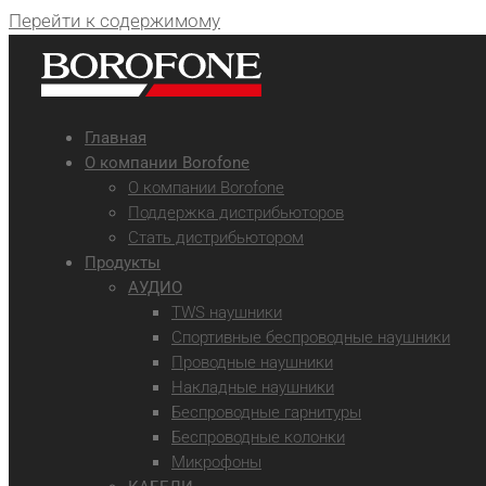
Перейти к содержимому
Главная
О компании Borofone
О компании Borofone
Поддержка дистрибьюторов
Стать дистрибьютором
Продукты
АУДИО
TWS наушники
Спортивные беспроводные наушники
Проводные наушники
Накладные наушники
Беспроводные гарнитуры
Беспроводные колонки
Микрофоны