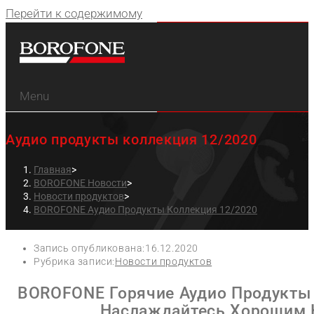
Перейти к содержимому
Menu
Аудио продукты коллекция 12/2020
Главная
>
BOROFONE Новости
>
Новости продуктов
>
BOROFONE Аудио Продукты Коллекция 12/2020
Запись опубликована:
16.12.2020
Рубрика записи:
Новости продуктов
BOROFONE Горячие Аудио Продукты 
Наслаждайтесь Хорошим 