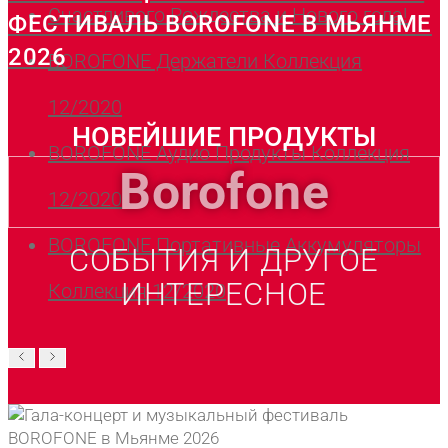
Счастливого Рождества и Нового года!
ФЕСТИВАЛЬ BOROFONE В МЬЯНМЕ
2026
BOROFONE Держатели Коллекция
12/2020
НОВЕЙШИЕ ПРОДУКТЫ
BOROFONE Аудио Продукты Коллекция
Borofone
12/2020
BOROFONE Портативные Аккумуляторы
СОБЫТИЯ И ДРУГОЕ
ИНТЕРЕСНОЕ
Коллекция 12/2020