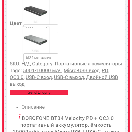
Цвет
bt34 черный
bt34 металлик
SKU:
Н/Д
Category:
Портативные аккумуляторы
Tags:
5001-10000 мАч
,
Micro-USB вход
,
PD
,
QC3.0
,
USB-C вход
,
USB-C выход
,
Двойной USB
выход
Send Enquiry
Описание
BOROFONE BT34 Velocity PD + QC3.0
портативный аккумулятор, ёмкость
10000mAh, вход Micro-USB / USB-C, выход