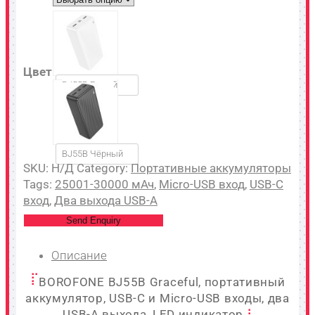
Цвет
BJ55B Белый
BJ55B Чёрный
SKU:
Н/Д
Category:
Портативные аккумуляторы
Tags:
25001-30000 мАч
,
Micro-USB вход
,
USB-C
вход
,
Два выхода USB-A
Send Enquiry
Описание
BOROFONE BJ55B Graceful, портативный
аккумулятор, USB-C и Micro-USB входы, два
USB-A выхода, LED индикатор