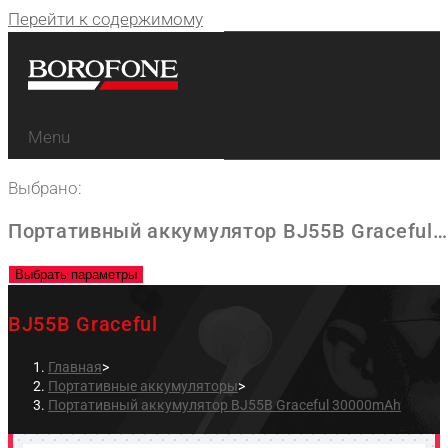
Перейти к содержимому
Menu
Выбрано:
Портативный аккумулятор BJ55B Graceful…
Выбрать параметры
BJ55B Graceful
Главная
>
Портативные аккумуляторы
>
Портативный аккумулятор BJ55B Graceful 30000mAh