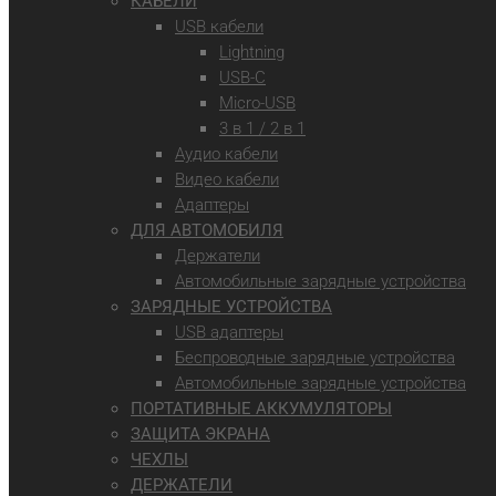
КАБЕЛИ
USB кабели
Lightning
USB-C
Micro-USB
3 в 1 / 2 в 1
Аудио кабели
Видео кабели
Адаптеры
ДЛЯ АВТОМОБИЛЯ
Держатели
Автомобильные зарядные устройства
ЗАРЯДНЫЕ УСТРОЙСТВА
USB адаптеры
Беспроводные зарядные устройства
Автомобильные зарядные устройства
ПОРТАТИВНЫЕ АККУМУЛЯТОРЫ
ЗАЩИТА ЭКРАНА
ЧЕХЛЫ
ДЕРЖАТЕЛИ