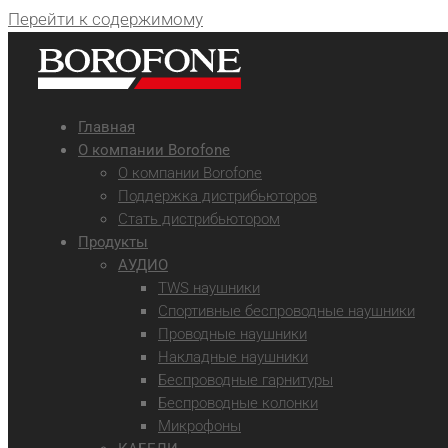
Перейти к содержимому
Главная
О компании Borofone
О компании Borofone
Поддержка дистрибьюторов
Стать дистрибьютором
Продукты
АУДИО
TWS наушники
Спортивные беспроводные наушники
Проводные наушники
Накладные наушники
Беспроводные гарнитуры
Беспроводные колонки
Микрофоны