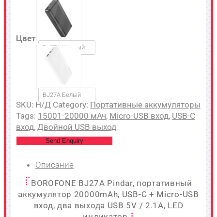
Цвет
BJ27A Черный
BJ27A Белый
SKU:
Н/Д
Category:
Портативные аккумуляторы
Tags:
15001-20000 мАч
,
Micro-USB вход
,
USB-C
вход
,
Двойной USB выход
Send Enquiry
Описание
BOROFONE BJ27A Pindar, портативный
аккумулятор 20000mAh, USB-C + Micro-USB
вход, два выхода USB 5V / 2.1A, LED
индикатор