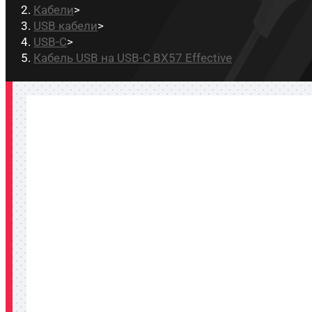
Кабели
>
USB кабели
>
USB-C
>
Кабель USB на USB-C BX57 Effective