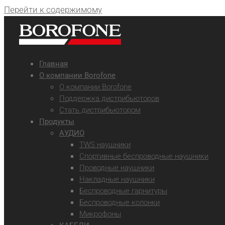
Перейти к содержимому
Главная
О компании Borofone
О компании Borofone
Поддержка дистрибьюторов
Стать дистрибьютором
Продукты
АУДИО
TWS наушники
Спортивные беспроводные наушники
Проводные наушники
Накладные наушники
Беспроводные гарнитуры
Беспроводные колонки
Микрофоны