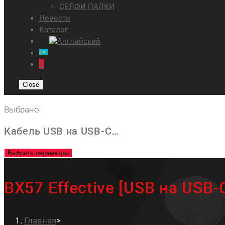
СЕЛФИ ПАЛКИ
Новости
Каталог
0
Close
Выбрано:
Кабель USB на USB-C…
Выбрать параметры
BX57 Effective [USB на USB-
Главная
>