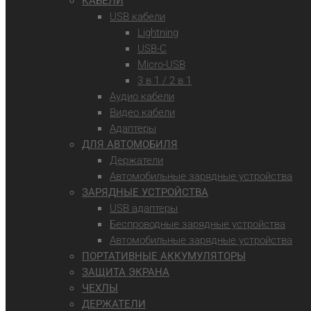
КАБЕЛИ
USB кабели
Lightning
USB-C
Micro-USB
3 в 1 / 2 в 1
Аудио кабели
Видео кабели
Адаптеры
ДЛЯ АВТОМОБИЛЯ
Держатели
Автомобильные зарядные устройства
ЗАРЯДНЫЕ УСТРОЙСТВА
USB адаптеры
Беспроводные зарядные устройства
Автомобильные зарядные устройства
ПОРТАТИВНЫЕ АККУМУЛЯТОРЫ
ЗАЩИТА ЭКРАНА
ЧЕХЛЫ
ДЕРЖАТЕЛИ