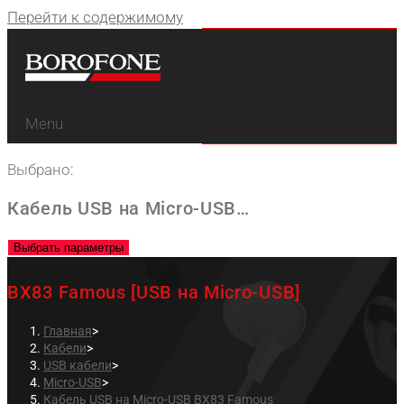
Перейти к содержимому
Menu
Выбрано:
Кабель USB на Micro-USB…
Выбрать параметры
BX83 Famous [USB на Micro-USB]
Главная
>
Кабели
>
USB кабели
>
Micro-USB
>
Кабель USB на Micro-USB BX83 Famous