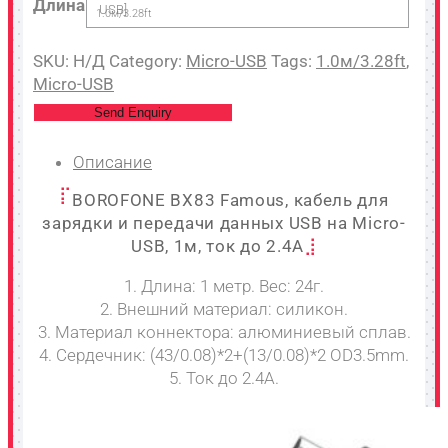
Длина
USB]
1.0м/3.28ft
SKU:
Н/Д
Category:
Micro-USB
Tags:
1.0м/3.28ft
,
Micro-USB
Send Enquiry
Описание
BOROFONE BX83 Famous, кабель для
зарядки и передачи данных USB на Micro-
USB, 1м, ток до 2.4A
1. Длина: 1 метр. Вес: 24г.
2. Внешний материал: силикон.
3. Материал коннектора: алюминиевый сплав.
4. Сердечник: (43/0.08)*2+(13/0.08)*2 OD3.5mm.
5. Ток до 2.4A.