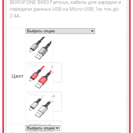
BOROFONE BX83 Famous, кабель для зарядки и
передачи данных USB на Micro-USB, 1м, ток до
2.4A.
BX83 Черный
[USB на Micro-
Цвет
USB]
BX83 Красный
[USB на Micro-
USB]
BX83 Белый
[USB на Micro-