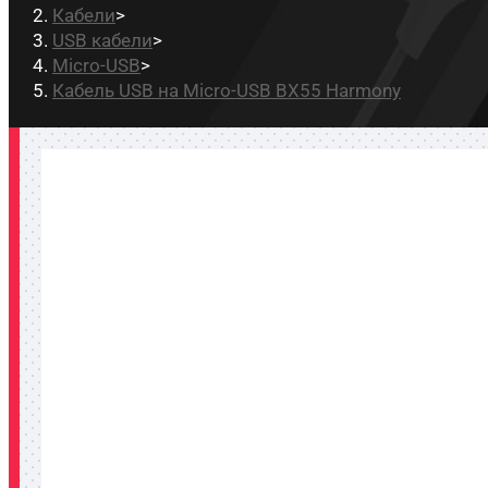
Кабели
>
USB кабели
>
Micro-USB
>
Кабель USB на Micro-USB BX55 Harmony