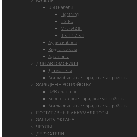
КАБЕЛИ
USB кабели
Lightning
USB-C
Micro-USB
3 в 1 / 2 в 1
Аудио кабели
Видео кабели
Адаптеры
ДЛЯ АВТОМОБИЛЯ
Держатели
Автомобильные зарядные устройства
ЗАРЯДНЫЕ УСТРОЙСТВА
USB адаптеры
Беспроводные зарядные устройства
Автомобильные зарядные устройства
ПОРТАТИВНЫЕ АККУМУЛЯТОРЫ
ЗАЩИТА ЭКРАНА
ЧЕХЛЫ
ДЕРЖАТЕЛИ