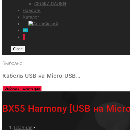
СЕЛФИ ПАЛКИ
Новости
Каталог
0
Close
Выбрано:
Кабель USB на Micro-USB…
Выбрать параметры
BX55 Harmony [USB на Micr
Главная
>