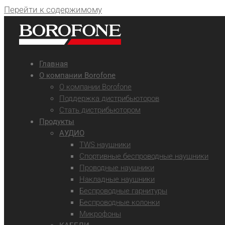
Перейти к содержимому
Главная
О компании Borofone
О компании Borofone
Поддержка дистрибьюторов
Стать дистрибьютором
Продукты
АУДИО
TWS наушники
Спортивные беспроводные наушники
Проводные наушники
Накладные наушники
Беспроводные гарнитуры
Беспроводные колонки
Микрофоны