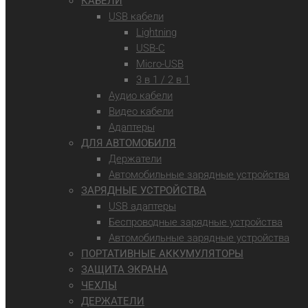
КАБЕЛИ
USB кабели
Lightning
USB-C
Micro-USB
3 в 1 / 2 в 1
Аудио кабели
Видео кабели
Адаптеры
ДЛЯ АВТОМОБИЛЯ
Держатели
Автомобильные зарядные устройства
ЗАРЯДНЫЕ УСТРОЙСТВА
USB адаптеры
Беспроводные зарядные устройства
Автомобильные зарядные устройства
ПОРТАТИВНЫЕ АККУМУЛЯТОРЫ
ЗАЩИТА ЭКРАНА
ЧЕХЛЫ
ДЕРЖАТЕЛИ