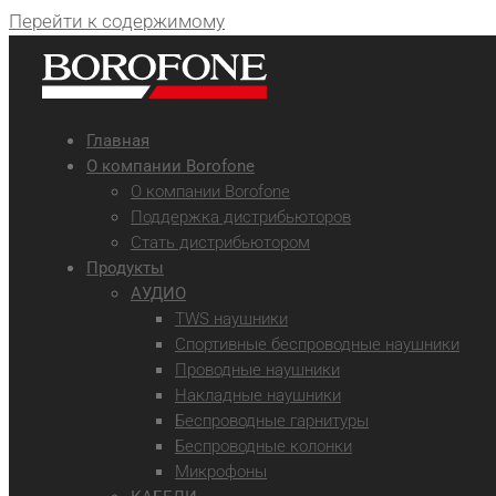
Перейти к содержимому
Главная
О компании Borofone
О компании Borofone
Поддержка дистрибьюторов
Стать дистрибьютором
Продукты
АУДИО
TWS наушники
Спортивные беспроводные наушники
Проводные наушники
Накладные наушники
Беспроводные гарнитуры
Беспроводные колонки
Микрофоны