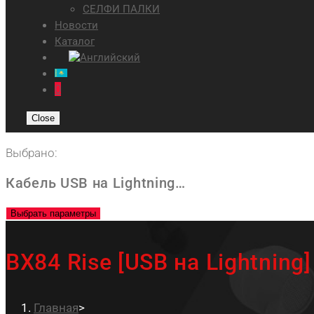
СЕЛФИ ПАЛКИ
Новости
Каталог
0
Close
Выбрано:
Кабель USB на Lightning…
Выбрать параметры
BX84 Rise [USB на Lightning]
Главная
>