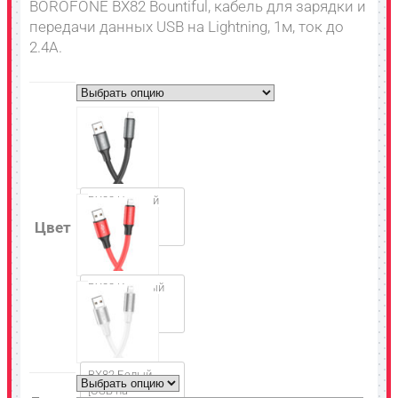
BOROFONE BX82 Bountiful, кабель для зарядки и
передачи данных USB на Lightning, 1м, ток до
2.4A.
BX82 Черный
[USB на
Цвет
Lightning]
BX82 Красный
[USB на
Lightning]
BX82 Белый
[USB на