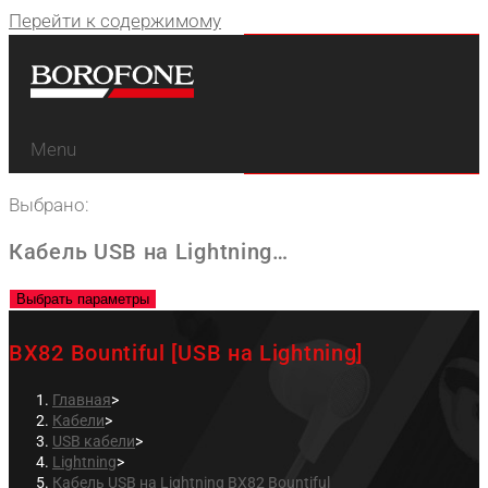
Перейти к содержимому
Menu
Выбрано:
Кабель USB на Lightning…
Выбрать параметры
BX82 Bountiful [USB на Lightning]
Главная
>
Кабели
>
USB кабели
>
Lightning
>
Кабель USB на Lightning BX82 Bountiful