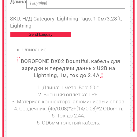
Длина
Lightning]
1.0м/3.28ft
SKU:
Н/Д
Category:
Lightning
Tags:
1.0м/3.28ft
,
Lightning
Send Enquiry
Описание
BOROFONE BX82 Bountiful, кабель для
зарядки и передачи данных USB на
Lightning, 1м, ток до 2.4A
1. Длина: 1 метр. Вес: 50 г.
2. Внешняя оплетка: TPE.
3. Материал коннектора: алюминиевый сплав.
4. Сердечник: (46/0.08)*2+(14/0.08)*2 OD6mm.
5. Ток до 2.4A.
6. OD6мм толстый кабель.