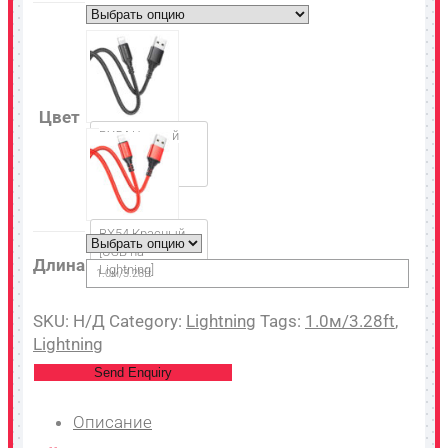
Цвет
BX54 Черный
[USB на
Lightning]
BX54 Красный
[USB на
Длина
Lightning]
1.0м/3.28ft
SKU:
Н/Д
Category:
Lightning
Tags:
1.0м/3.28ft
,
Lightning
Send Enquiry
Описание