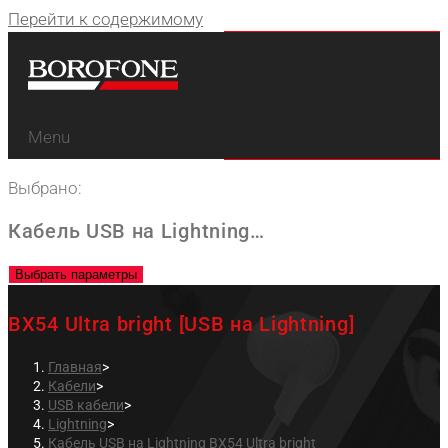
Перейти к содержимому
Menu
Выбрано:
Кабель USB на Lightning…
Выбрать параметры
BX54 Ultra bright [USB на Lightning]
Главная
>
Кабели
>
USB кабели
>
Lightning
>
Кабель USB на Lightning BX54 Ultra bright