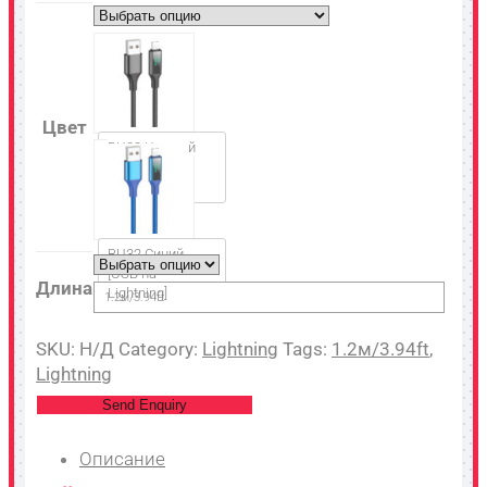
Цвет
BU32 Черный
[USB на
Lightning]
BU32 Синий
[USB на
Длина
Lightning]
1.2м/3.94ft
SKU:
Н/Д
Category:
Lightning
Tags:
1.2м/3.94ft
,
Lightning
Send Enquiry
Описание