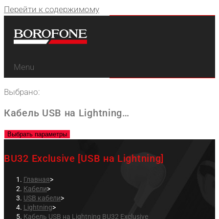
Перейти к содержимому
Menu
Выбрано:
Кабель USB на Lightning…
Выбрать параметры
BU32 Exclusive [USB на Lightning]
Главная
>
Кабели
>
USB кабели
>
Lightning
>
Кабель USB на Lightning BU32 Exclusive