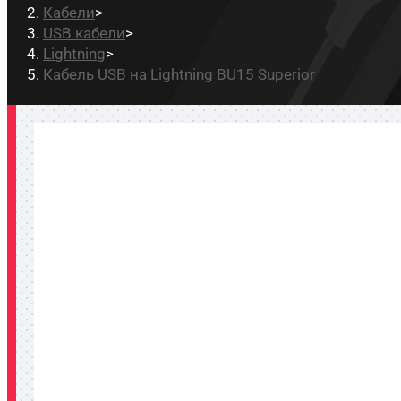
Кабели
>
USB кабели
>
Lightning
>
Кабель USB на Lightning BU15 Superior