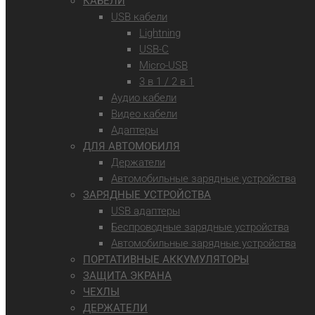
КАБЕЛИ
USB кабели
Lightning
USB-C
Micro-USB
3 в 1 / 2 в 1
Аудио кабели
Видео кабели
Адаптеры
ДЛЯ АВТОМОБИЛЯ
Держатели
Автомобильные зарядные устройства
ЗАРЯДНЫЕ УСТРОЙСТВА
USB адаптеры
Беспроводные зарядные устройства
Автомобильные зарядные устройства
ПОРТАТИВНЫЕ АККУМУЛЯТОРЫ
ЗАЩИТА ЭКРАНА
ЧЕХЛЫ
ДЕРЖАТЕЛИ