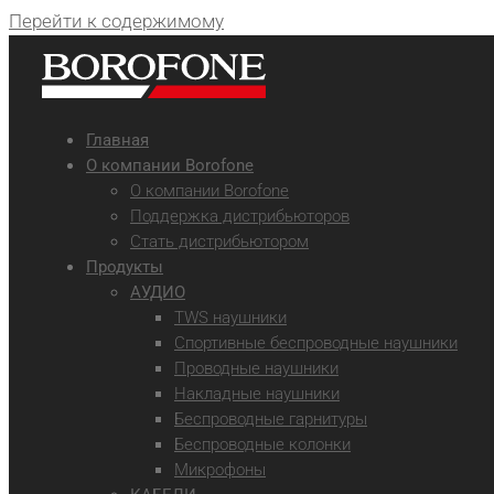
Перейти к содержимому
Главная
О компании Borofone
О компании Borofone
Поддержка дистрибьюторов
Стать дистрибьютором
Продукты
АУДИО
TWS наушники
Спортивные беспроводные наушники
Проводные наушники
Накладные наушники
Беспроводные гарнитуры
Беспроводные колонки
Микрофоны