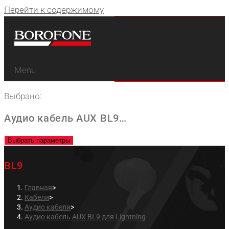
Перейти к содержимому
Menu
Выбрано:
Аудио кабель AUX BL9…
Выбрать параметры
BL9
Главная
>
Кабели
>
Аудио кабели
>
Аудио кабель AUX BL9 для Lightning