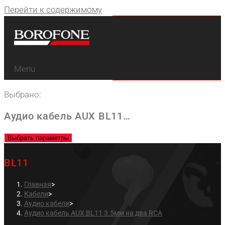
Перейти к содержимому
Menu
Выбрано:
Аудио кабель AUX BL11…
Выбрать параметры
BL11
Главная
>
Кабели
>
Аудио кабели
>
Аудио кабель AUX BL11 3.5мм на два RCA