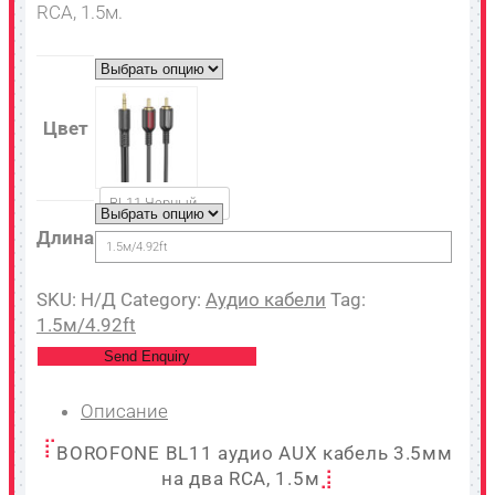
RCA, 1.5м.
Цвет
BL11 Черный
Длина
1.5м/4.92ft
SKU:
Н/Д
Category:
Аудио кабели
Tag:
1.5м/4.92ft
Send Enquiry
Описание
BOROFONE BL11 аудио AUX кабель 3.5мм
на два RCA, 1.5м