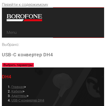
Перейти к содержимому
Menu
Выбрано:
USB-C конвертер DH4
Выбрать параметры
DH4
Главная
>
Кабели
>
Адаптеры
>
USB-C конвертер DH4