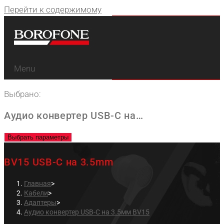
Перейти к содержимому
Menu
Выбрано:
Аудио конвертер USB-C на…
Выбрать параметры
BV15 USB-C на 3.5mm
Главная
>
Кабели
>
Адаптеры
>
Аудио конвертер USB-C на 3.5мм BV15