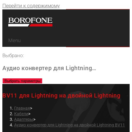
Перейти к содержимому
Menu
Выбрано:
Аудио конвертер для Lightning…
Выбрать параметры
BV11 для Lightning на двойной Lightning
Главная
>
Кабели
>
Адаптеры
>
Аудио конвертер для Lightning на двойной Lightning BV11