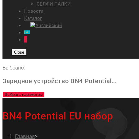
СЕЛФИ ПАЛКИ
Новости
Каталог
0
Close
Выбрано:
Зарядное устройство BN4 Potential…
Выбрать параметры
BN4 Potential EU набор
Главная
>