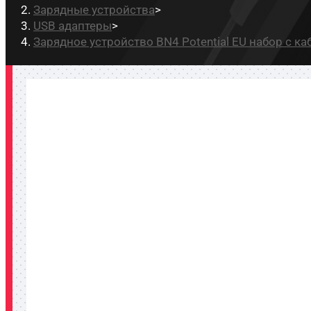
Зарядные устройства
>
USB адаптеры
>
Зарядное устройство BN4 Potential EU набор с к