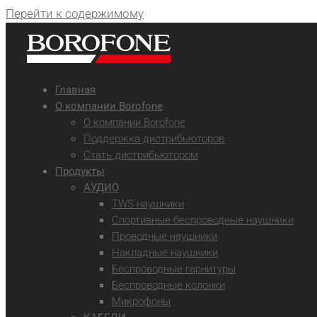
Перейти к содержимому
Главная
О компании Borofone
О компании Borofone
Поддержка дистрибьюторов
Стать дистрибьютором
Продукты
АУДИО
TWS наушники
Спортивные беспроводные наушники
Проводные наушники
Накладные наушники
Беспроводные гарнитуры
Беспроводные колонки
Микрофоны