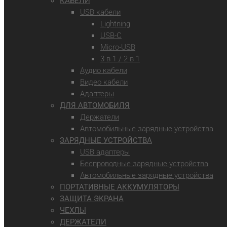
КАБЕЛИ
USB кабели
Lightning
USB-C
Micro-USB
3 в 1 / 2 в 1
Аудио кабели
Видео кабели
Адаптеры
ДЛЯ АВТОМОБИЛЯ
Держатели
Автомобильные зарядные устройства
ЗАРЯДНЫЕ УСТРОЙСТВА
USB адаптеры
Беспроводные зарядные устройства
Автомобильные зарядные устройства
ПОРТАТИВНЫЕ АККУМУЛЯТОРЫ
ЗАЩИТА ЭКРАНА
ЧЕХЛЫ
ДЕРЖАТЕЛИ