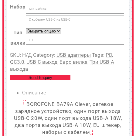
Набор
Без кабеля
С кабелем USB-C на USB-C
Тип
EU
вилки
SKU:
Н/Д
Category:
USB адаптеры
Tags:
PD
,
QC3.0
,
USB-C выход
,
Евро вилка
,
Три USB-A
выхода
Send Enquiry
Описание
BOROFONE BA79A Clever, сетевое
зарядное устройство, один порт выхода
USB-C 20W, один порт выхода USB-A 18W,
два порта выхода USB-A 10W, EU штекер,
наборы с кабелем