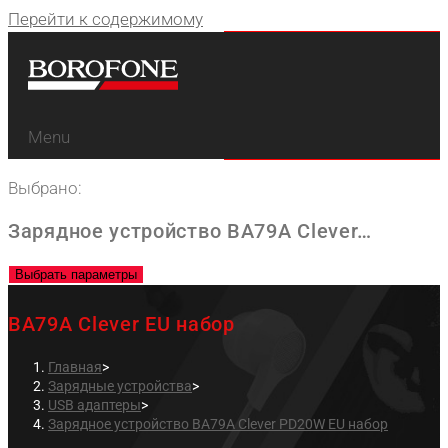
Перейти к содержимому
Menu
Выбрано:
Зарядное устройство BA79A Clever…
Выбрать параметры
BA79A Clever EU набор
Главная
>
Зарядные устройства
>
USB адаптеры
>
Зарядное устройство BA79A Clever PD20W EU набор