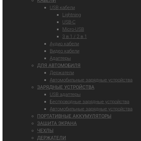
КАБЕЛИ
USB кабели
Lightning
USB-C
Micro-USB
3 в 1 / 2 в 1
Аудио кабели
Видео кабели
Адаптеры
ДЛЯ АВТОМОБИЛЯ
Держатели
Автомобильные зарядные устройства
ЗАРЯДНЫЕ УСТРОЙСТВА
USB адаптеры
Беспроводные зарядные устройства
Автомобильные зарядные устройства
ПОРТАТИВНЫЕ АККУМУЛЯТОРЫ
ЗАЩИТА ЭКРАНА
ЧЕХЛЫ
ДЕРЖАТЕЛИ