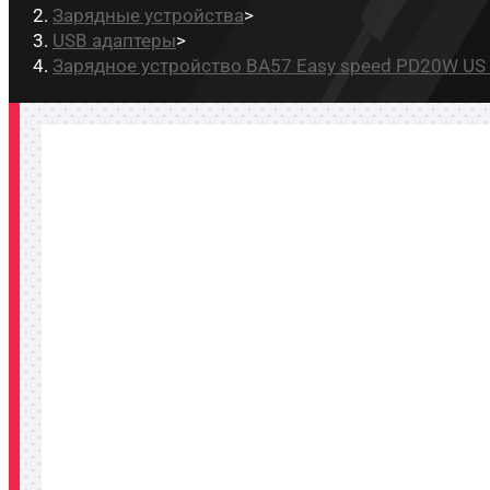
Зарядные устройства
>
USB адаптеры
>
Зарядное устройство BA57 Easy speed PD20W US 