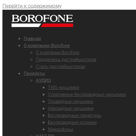
Перейти к содержимому
Главная
О компании Borofone
О компании Borofone
Поддержка дистрибьюторов
Стать дистрибьютором
Продукты
АУДИО
TWS наушники
Спортивные беспроводные наушники
Проводные наушники
Накладные наушники
Беспроводные гарнитуры
Беспроводные колонки
Микрофоны