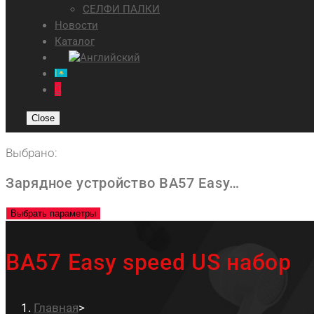
СЕЛФИ ПАЛКИ
Новости
Каталог
0
Close
Выбрано:
Зарядное устройство BA57 Easy…
Выбрать параметры
BA57 Easy speed US набор
Главная
>