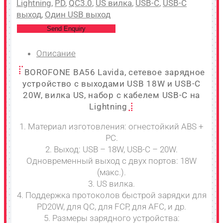
Lightning
,
PD
,
QC3.0
,
US вилка
,
USB-C
,
USB-C
выход
,
Один USB выход
Send Enquiry
Описание
BOROFONE BA56 Lavida, сетевое зарядное
устройство с выходами USB 18W и USB-C
20W, вилка US, набор с кабелем USB-C на
Lightning
1. Материал изготовления: огнестойкий ABS +
PC.
2. Выход: USB – 18W, USB-C – 20W.
Одновременный выход с двух портов: 18W
(макс.).
3. US вилка.
4. Поддержка протоколов быстрой зарядки для
PD20W, для QC, для FCP, для AFC, и др.
5. Размеры зарядного устройства: