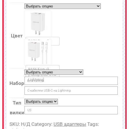
Цвет
BA56 Белый
BA56 Белый
[Набор USB-C на
Lightning]
Без кабеля
Набор
С кабелем USB-C на Lightning
Тип
US
вилки
SKU:
Н/Д
Category:
USB адаптеры
Tags: