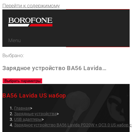
Перейти к содержимому
Menu
Выбрано:
Зарядное устройство BA56 Lavida…
Выбрать параметры
BA56 Lavida US набор
Главная
>
Зарядные устройства
>
USB адаптеры
>
Зарядное устройство BA56 Lavida PD20W + QC3.0 US набор с