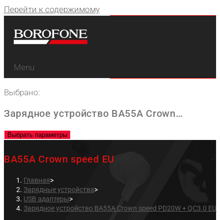
Перейти к содержимому
Menu
Выбрано:
Зарядное устройство BA55A Crown…
Выбрать параметры
BA55A Crown speed EU
Главная
>
Зарядные устройства
>
USB адаптеры
>
Зарядное устройство BA55A Crown speed PD20W + QC3.0 EU