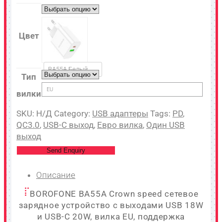
Цвет
BA55A Белый
Тип
EU
вилки
SKU:
Н/Д
Category:
USB адаптеры
Tags:
PD
,
QC3.0
,
USB-C выход
,
Евро вилка
,
Один USB
выход
Send Enquiry
Описание
BOROFONE BA55A Crown speed сетевое
зарядное устройство с выходами USB 18W
и USB-C 20W, вилка EU, поддержка