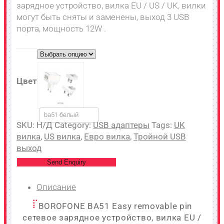
зарядное устройство, вилка EU / US / UK, вилки
могут быть сняты и заменены, выход 3 USB
порта, мощность 12W .
Цвет
ba51 белый
SKU:
Н/Д
Category:
USB адаптеры
Tags:
UK
вилка
,
US вилка
,
Евро вилка
,
Тройной USB
выход
Send Enquiry
Описание
BOROFONE BA51 Easy removable pin
сетевое зарядное устройство, вилка EU /