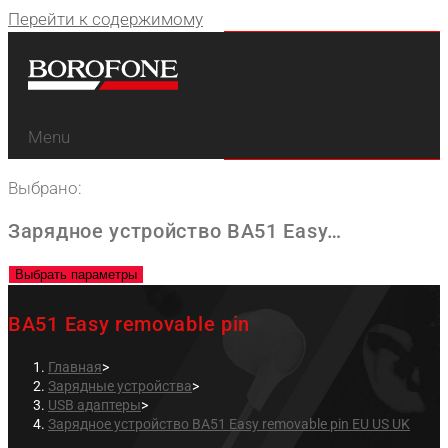
Перейти к содержимому
Menu
Выбрано:
Зарядное устройство BA51 Easy…
Выбрать параметры
BA51 Easy removable pin
Главная
>
Зарядные устройства
>
USB адаптеры
>
Зарядное устройство BA51 Easy removable pin EU US UK