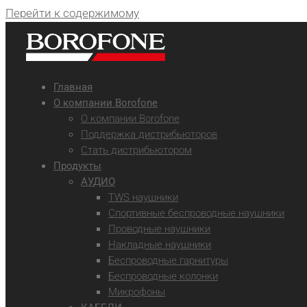
Перейти к содержимому
Главная
О компании Borofone
О компании Borofone
Поддержка дистрибьюторов
Стать дистрибьютором
Продукты
АУДИО
TWS наушники
Спортивные беспроводные наушники
Проводные наушники
Накладные наушники
Беспроводные гарнитуры
Беспроводные колонки
Микрофоны