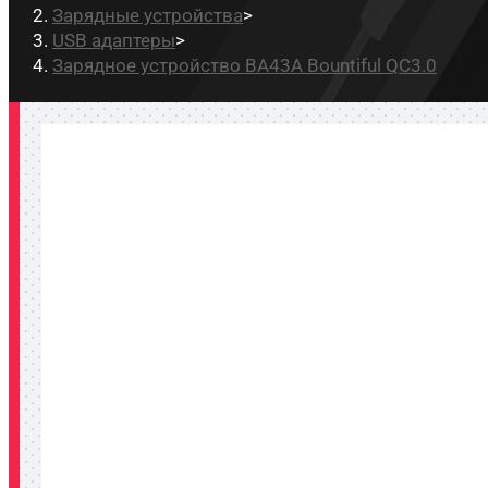
Зарядные устройства
>
USB адаптеры
>
Зарядное устройство BA43A Bountiful QC3.0