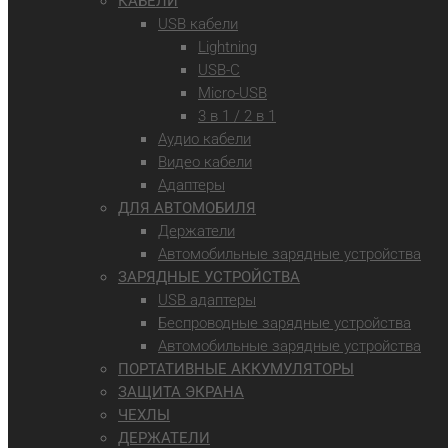
КАБЕЛИ
USB кабели
Lightning
USB-C
Micro-USB
3 в 1 / 2 в 1
Аудио кабели
Видео кабели
Адаптеры
ДЛЯ АВТОМОБИЛЯ
Держатели
Автомобильные зарядные устройства
ЗАРЯДНЫЕ УСТРОЙСТВА
USB адаптеры
Беспроводные зарядные устройства
Автомобильные зарядные устройства
ПОРТАТИВНЫЕ АККУМУЛЯТОРЫ
ЗАЩИТА ЭКРАНА
ЧЕХЛЫ
ДЕРЖАТЕЛИ