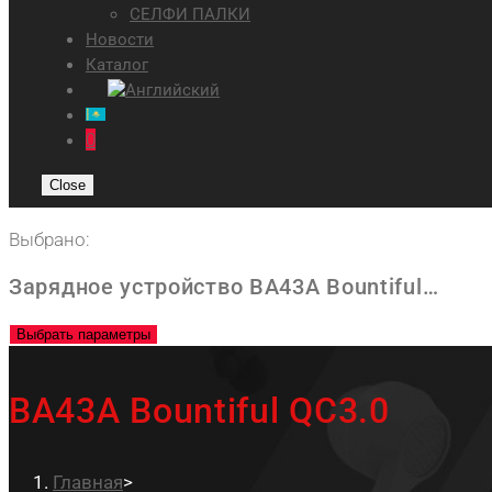
СЕЛФИ ПАЛКИ
Новости
Каталог
0
Close
Выбрано:
Зарядное устройство BA43A Bountiful…
Выбрать параметры
BA43A Bountiful QC3.0
Главная
>