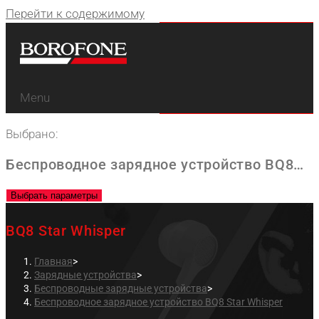
Перейти к содержимому
Menu
Выбрано:
Беспроводное зарядное устройство BQ8…
Выбрать параметры
BQ8 Star Whisper
Главная
>
Зарядные устройства
>
Беспроводные зарядные устройства
>
Беспроводное зарядное устройство BQ8 Star Whisper