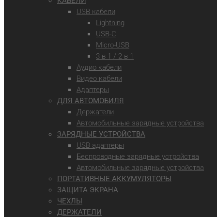
КАБЕЛИ
USB кабели
Lightning
USB-C
Micro-USB
3 в 1 / 2 в 1
Аудио кабели
Видео кабели
Адаптеры
ДЛЯ АВТОМОБИЛЯ
Держатели
Автомобильные зарядные устройства
ЗАРЯДНЫЕ УСТРОЙСТВА
USB адаптеры
Беспроводные зарядные устройства
Автомобильные зарядные устройства
ПОРТАТИВНЫЕ АККУМУЛЯТОРЫ
ЗАЩИТА ЭКРАНА
ЧЕХЛЫ
ДЕРЖАТЕЛИ