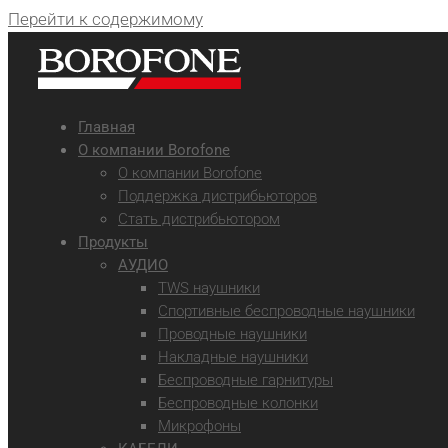
Перейти к содержимому
Главная
О компании Borofone
О компании Borofone
Поддержка дистрибьюторов
Стать дистрибьютором
Продукты
АУДИО
TWS наушники
Спортивные беспроводные наушники
Проводные наушники
Накладные наушники
Беспроводные гарнитуры
Беспроводные колонки
Микрофоны