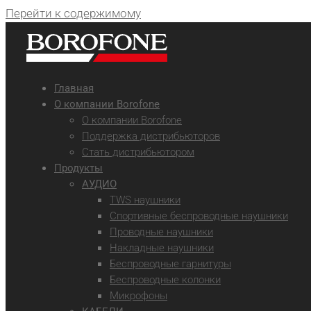
Перейти к содержимому
Главная
О компании Borofone
О компании Borofone
Поддержка дистрибьюторов
Стать дистрибьютором
Продукты
АУДИО
TWS наушники
Спортивные беспроводные наушники
Проводные наушники
Накладные наушники
Беспроводные гарнитуры
Беспроводные колонки
Микрофоны