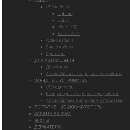
КАБЕЛИ
USB кабели
Lightning
USB-C
Micro-USB
3 в 1 / 2 в 1
Аудио кабели
Видео кабели
Адаптеры
ДЛЯ АВТОМОБИЛЯ
Держатели
Автомобильные зарядные устройства
ЗАРЯДНЫЕ УСТРОЙСТВА
USB адаптеры
Беспроводные зарядные устройства
Автомобильные зарядные устройства
ПОРТАТИВНЫЕ АККУМУЛЯТОРЫ
ЗАЩИТА ЭКРАНА
ЧЕХЛЫ
ДЕРЖАТЕЛИ