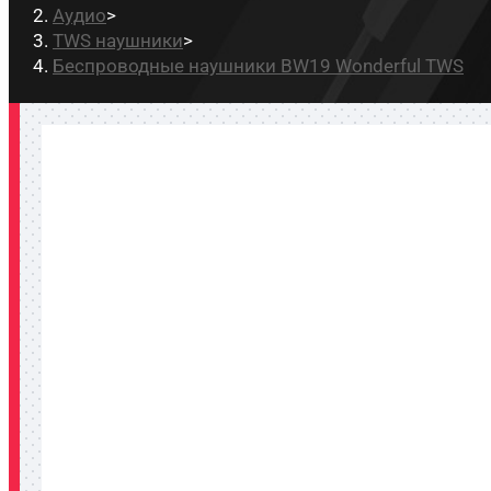
Аудио
>
TWS наушники
>
Беспроводные наушники BW19 Wonderful TWS