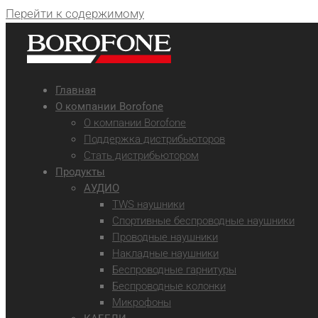
Перейти к содержимому
Главная
О компании Borofone
О компании Borofone
Поддержка дистрибьюторов
Стать дистрибьютором
Продукты
АУДИО
TWS наушники
Спортивные беспроводные наушники
Проводные наушники
Накладные наушники
Беспроводные гарнитуры
Беспроводные колонки
Микрофоны