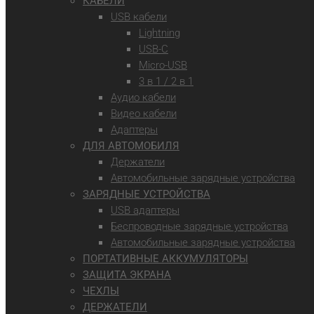
КАБЕЛИ
USB кабели
Lightning
USB-C
Micro-USB
3 в 1 / 2 в 1
Аудио кабели
Видео кабели
Адаптеры
ДЛЯ АВТОМОБИЛЯ
Держатели
Автомобильные зарядные устройства
ЗАРЯДНЫЕ УСТРОЙСТВА
USB адаптеры
Беспроводные зарядные устройства
Автомобильные зарядные устройства
ПОРТАТИВНЫЕ АККУМУЛЯТОРЫ
ЗАЩИТА ЭКРАНА
ЧЕХЛЫ
ДЕРЖАТЕЛИ