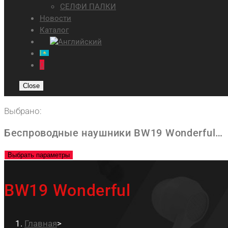
СЕЛФИ ПАЛКИ
Новости
Каталог
0
Close
Выбрано:
Беспроводные наушники BW19 Wonderful…
Выбрать параметры
BW19 Wonderful
Главная
>