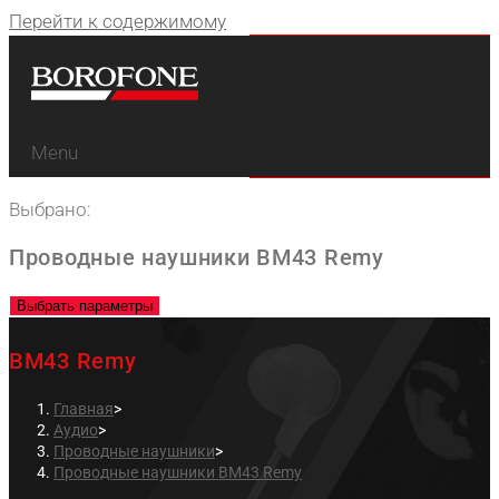
Перейти к содержимому
Menu
Выбрано:
Проводные наушники BM43 Remy
Выбрать параметры
BM43 Remy
Главная
>
Аудио
>
Проводные наушники
>
Проводные наушники BM43 Remy