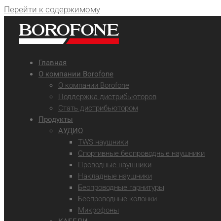
Перейти к содержимому
Главная
О компании Borofone
О компании Borofone
Поддержка дистрибьюторов
Стать дистрибьютором
Продукты
АУДИО
TWS наушники
Спортивные беспроводные наушники
Проводные наушники
Накладные наушники
Беспроводные гарнитуры
Беспроводные колонки
Микрофоны