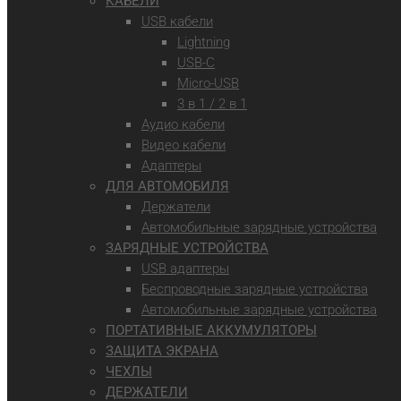
КАБЕЛИ
USB кабели
Lightning
USB-C
Micro-USB
3 в 1 / 2 в 1
Аудио кабели
Видео кабели
Адаптеры
ДЛЯ АВТОМОБИЛЯ
Держатели
Автомобильные зарядные устройства
ЗАРЯДНЫЕ УСТРОЙСТВА
USB адаптеры
Беспроводные зарядные устройства
Автомобильные зарядные устройства
ПОРТАТИВНЫЕ АККУМУЛЯТОРЫ
ЗАЩИТА ЭКРАНА
ЧЕХЛЫ
ДЕРЖАТЕЛИ