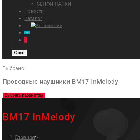
СЕЛФИ ПАЛКИ
Новости
Каталог
0
Close
Выбрано:
Проводные наушники BM17 InMelody
Выбрать параметры
BM17 InMelody
Главная
>