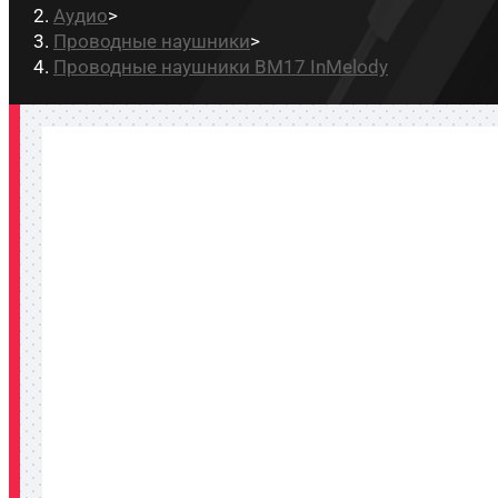
Аудио
>
Проводные наушники
>
Проводные наушники BM17 InMelody