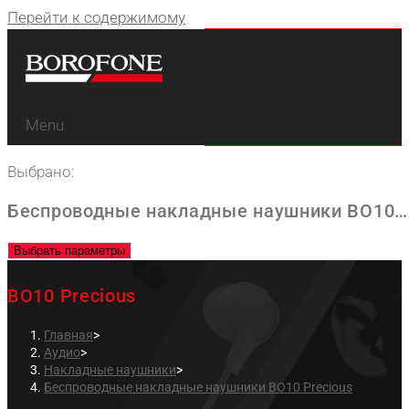
Перейти к содержимому
Menu
Выбрано:
Беспроводные накладные наушники BO10…
Выбрать параметры
BO10 Precious
Главная
>
Аудио
>
Накладные наушники
>
Беспроводные накладные наушники BO10 Precious