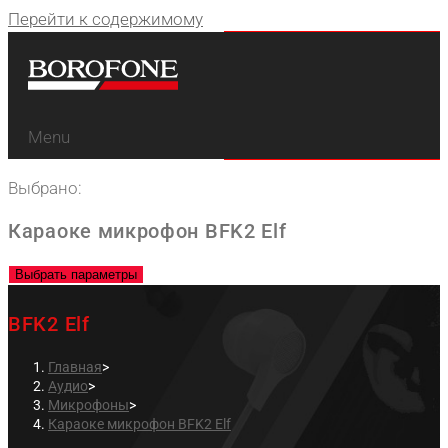
Перейти к содержимому
Menu
Выбрано:
Караоке микрофон BFK2 Elf
Выбрать параметры
BFK2 Elf
Главная
>
Аудио
>
Микрофоны
>
Караоке микрофон BFK2 Elf