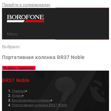
Перейти к содержимому
Menu
Выбрано:
Портативная колонка BR37 Noble
Выбрать параметры
BR37 Noble
Главная
>
Аудио
>
Беспроводные колонки
>
Портативная колонка BR37 Noble