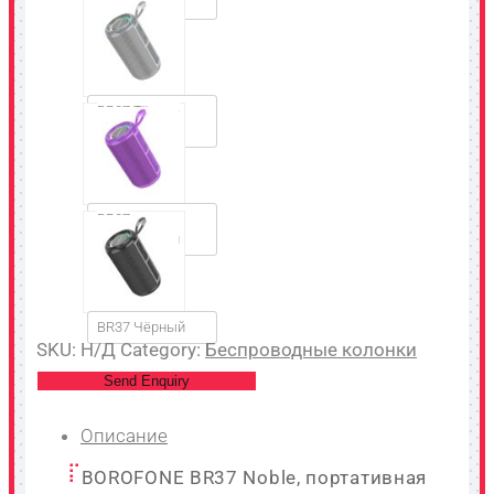
BR37 Синий
BR37 Тёмно-
серый
BR37
Фиолетовый
BR37 Чёрный
SKU:
Н/Д
Category:
Беспроводные колонки
Send Enquiry
Описание
BOROFONE BR37 Noble, портативная