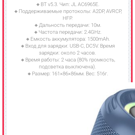
🔸BT v5.3. Чип: JL AC6965E.
🔸Поддерживаемые протоколы: A2DP, AVRCP,
HFP.
🔸Дальность передачи: 10м.
🔸Частота передачи: 2.4GHz.
🔸Емкость аккумулятора: 1500mAh.
🔸Вход для зарядки: USB-C, DC5V. Время
зарядки: около 2 часов.
🔸Время работы: 2 часа (80% громкость,
подсветка выключена).
🔸Размер: 161×86×86мм. Вес: 516г.