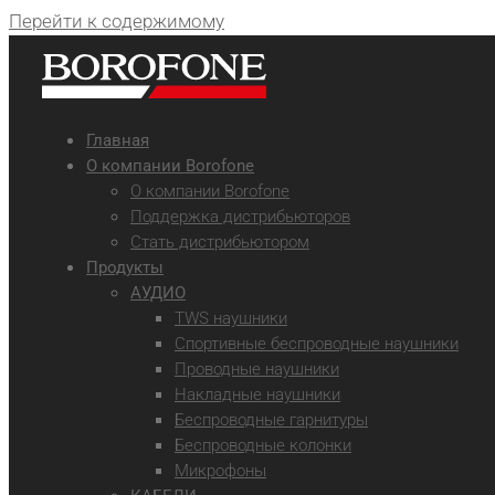
Перейти к содержимому
Главная
О компании Borofone
О компании Borofone
Поддержка дистрибьюторов
Стать дистрибьютором
Продукты
АУДИО
TWS наушники
Спортивные беспроводные наушники
Проводные наушники
Накладные наушники
Беспроводные гарнитуры
Беспроводные колонки
Микрофоны