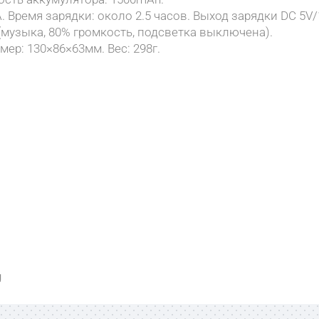
A. Время зарядки: около 2.5 часов. Выход зарядки DC 5V/
 (музыка, 80% громкость, подсветка выключена).
мер: 130×86×63мм. Вес: 298г.