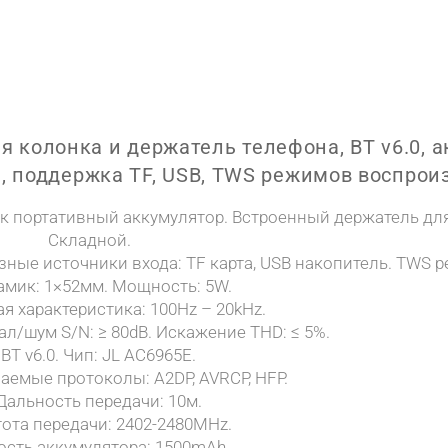
 колонка и держатель телефона, BT v6.0, 
, поддержка TF, USB, TWS режимов воспрои
к портативный аккумулятор. Встроенный держатель для
Складной.
зные источники входа: TF карта, USB накопитель. TWS 
амик: 1×52мм. Мощность: 5W.
я характеристика: 100Hz – 20kHz.
л/шум S/N: ≥ 80dB. Искажение THD: ≤ 5%.
BT v6.0. Чип: JL AC6965E.
емые протоколы: A2DP, AVRCP, HFP.
Дальность передачи: 10м.
ота передачи: 2402-2480MHz.
ость аккумулятора: 1500mAh.