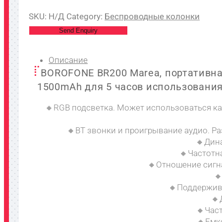
SKU:
Н/Д
Category:
Беспроводные колонки
Send Enquiry
Описание
BOROFONE BR200 Marea, портативная
1500mAh для 5 часов использования
🔸RGB подсветка. Может использоваться ка
🔸BT звонки и проигрывание аудио. Ра
🔸Дин
🔸Частотна
🔸Отношение сигна
🔸
🔸Поддержива
🔸
🔸Част
🔸Емк