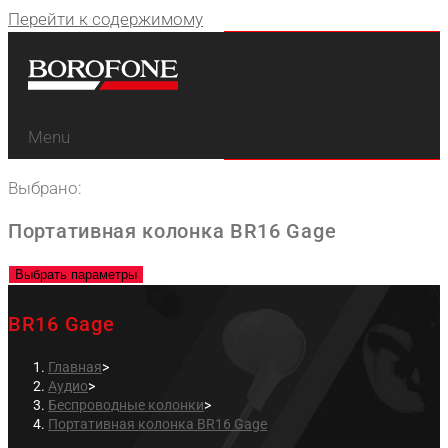
Перейти к содержимому
Menu
Выбрано:
Портативная колонка BR16 Gage
Выбрать параметры
BR16 Gage
Главная
>
Аудио
>
Беспроводные колонки
>
Портативная колонка BR16 Gage