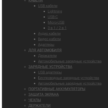
КАБЕЛИ
USB кабели
Lightning
USB-C
Micro-USB
3 в 1 / 2 в 1
Аудио кабели
Видео кабели
Адаптеры
ДЛЯ АВТОМОБИЛЯ
Держатели
Автомобильные зарядные устройства
ЗАРЯДНЫЕ УСТРОЙСТВА
USB адаптеры
Беспроводные зарядные устройства
Автомобильные зарядные устройства
ПОРТАТИВНЫЕ АККУМУЛЯТОРЫ
ЗАЩИТА ЭКРАНА
ЧЕХЛЫ
ДЕРЖАТЕЛИ