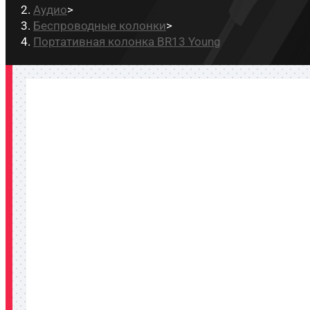
Аудио
>
Беспроводные колонки
>
Портативная колонка BR13 Young