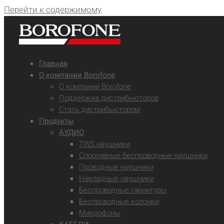
Перейти к содержимому
Главная
О компании Borofone
О компании Borofone
Поддержка дистрибьюторов
Стать дистрибьютором
Продукты
АУДИО
TWS наушники
Спортивные беспроводные наушники
Проводные наушники
Накладные наушники
Беспроводные гарнитуры
Беспроводные колонки
Микрофоны