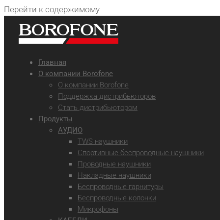
Перейти к содержимому
Главная
О компании Borofone
О компании Borofone
Поддержка дистрибьюторов
Стать дистрибьютором
Продукты
АУДИО
TWS наушники
Спортивные беспроводные наушники
Проводные наушники
Накладные наушники
Беспроводные гарнитуры
Беспроводные колонки
Микрофоны