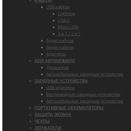
КАБЕЛИ
USB кабели
Lightning
USB-C
Micro-USB
3 в 1 / 2 в 1
Аудио кабели
Видео кабели
Адаптеры
ДЛЯ АВТОМОБИЛЯ
Держатели
Автомобильные зарядные устройства
ЗАРЯДНЫЕ УСТРОЙСТВА
USB адаптеры
Беспроводные зарядные устройства
Автомобильные зарядные устройства
ПОРТАТИВНЫЕ АККУМУЛЯТОРЫ
ЗАЩИТА ЭКРАНА
ЧЕХЛЫ
ДЕРЖАТЕЛИ