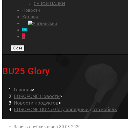
СЕЛФИ ПАЛКИ
Новости
Каталог
0
Close
BU25 Glory
Главная
>
BOROFONE Новости
>
Новости продуктов
>
BOROFONE BU25 Glory зарядный дата кабель
Запись опубликована:
30.03.2020