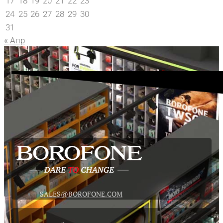
17
18
19
20
21
22
23
24
25
26
27
28
29
30
31
« Апр
SALES@BOROFONE.COM