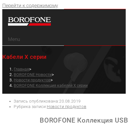
Перейти к содержимому
Menu
Кабели X серии
Главная
>
BOROFONE Новости
>
Новости продуктов
>
BOROFONE Коллекция кабелей X серии
Запись опубликована:
20.08.2019
Рубрика записи:
Новости продуктов
BOROFONE Коллекция USB 