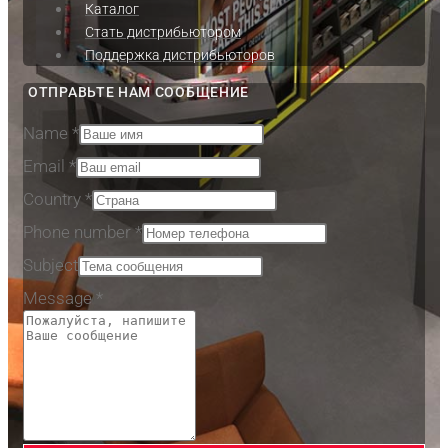
Каталог
Стать дистрибьютором
Поддержка дистрибьюторов
ОТПРАВЬТЕ НАМ СООБЩЕНИЕ
Name
*
Email
*
Country
*
Phone number
*
Subject
Message
*