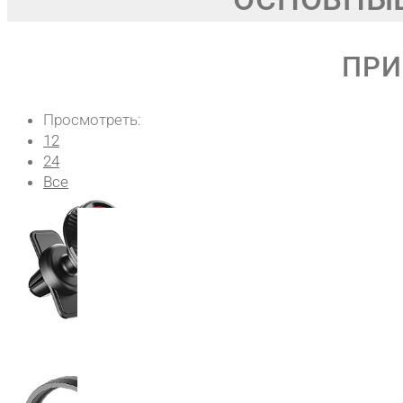
ПРИ
Просмотреть:
12
24
Все