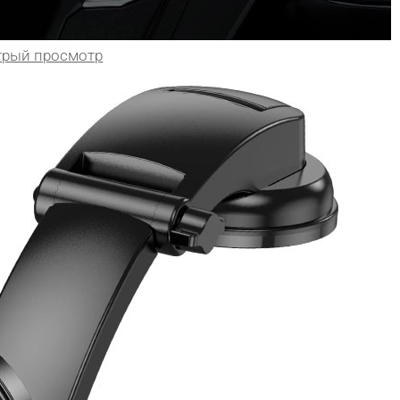
рый просмотр